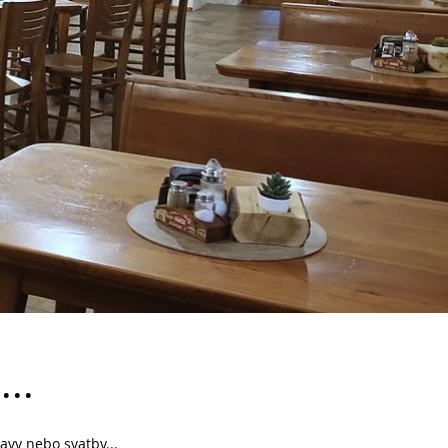
..
avy nebo svatby...