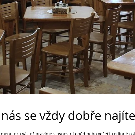
 nás se vždy dobře najíte.
menu pro vás připravíme slavnostní oběd nebo večeři, rodinné osl