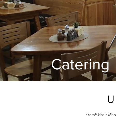
Catering
U
Kromě klasického 